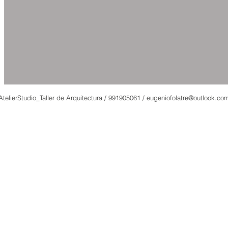
AtelierStudio_Taller de Arquitectura / 991905061 /
eugeniofolatre@outlook.co